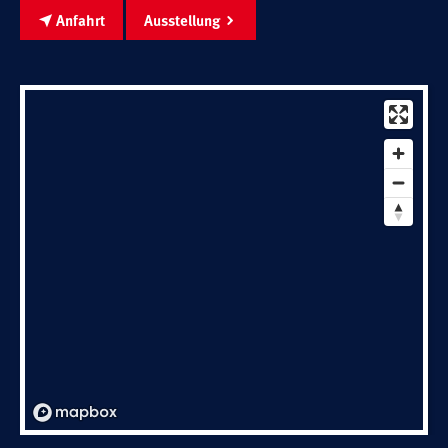
Anfahrt
Ausstellung
Schreinerei
Shop
Ausstellung
Infos
Kataloge
Service
Kontakt & Anfahrt
Über uns
Geschichte