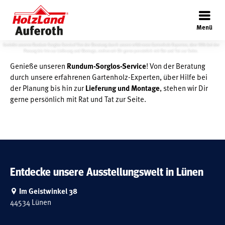
×
IM GARTEN
Menü
Genieße unseren Rundum-Sorglos-Service! Von der Beratung durch unsere erfahrenen Gartenholz-Experten, über Hilfe bei der
Planung bis hin zur Lieferung und Montage, stehen wir Dir gerne persönlich mit Rat und Tat zur Seite.
Genieße unseren
Rundum-Sorglos-Service
! Von der Beratung
durch unsere erfahrenen Gartenholz-Experten, über Hilfe bei
der Planung bis hin zur
Lieferung und Montage
, stehen wir Dir
Böden
gerne persönlich mit Rat und Tat zur Seite.
Türen
Wand
Entdecke unsere Ausstellungswelt in Lünen
Im Geistwinkel 38
Garten
44534 Lünen