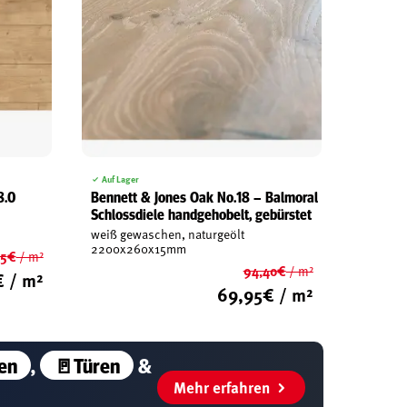
Auf Lager
8.0
Bennett & Jones Oak No.18 – Balmoral
Schlossdiele handgehobelt, gebürstet
weiß gewaschen, naturgeölt
2200x260x15mm
95
€
/ m²
94,40
€
/ m²
Ursprünglicher
€
/ m²
Ursprünglicher
69,95
€
/ m²
Preis
Aktueller
Preis
war:
Aktueller
Preis
war:
19,95€
Preis
ist:
94,40€
ist:
9,95€.
en
,
🚪Türen
&
69,95€.
Mehr erfahren