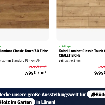
er
Auf Lager
 Laminat Classic Touch 7.0 Eiche
Kaindl Laminat Classic Touch 
CHALET EICHE
93x7mm Standard Pl 3709 AH
1383x193x8mm
19,95
€
19,
/ m²
Ursprünglicher
7,95
€
/ m²
9,95
Preis
Aktueller
war:
Preis
19,95€
ist:
7,95€.
decke unsere große
Ausstellungswelt für
🪵Böd
Holz im Garten
in Lünen!