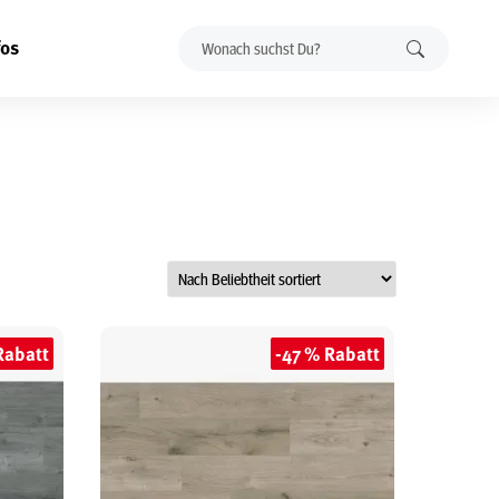
fos
Rabatt
-47 % Rabatt