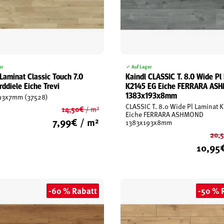
er
Auf Lager
 Laminat Classic Touch 7.0
Kaindl CLASSIC T. 8.0 Wide Pl
rddiele Eiche Trevi
K2145 EG Eiche FERRARA AS
1383x193x8mm
93x7mm (37528)
CLASSIC T. 8.0 Wide Pl Laminat 
14,50
€
/ m²
Eiche FERRARA ASHMOND
Ursprünglicher
7,99
€
/ m²
1383x193x8mm
Preis
Aktueller
20,
war:
Preis
10,95
14,50€
ist:
7,99€.
-60 % Rabatt
-50 % 