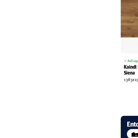
Auf Lag
Kaindl
Siena
1383x1
Ent
🏡