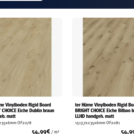
rne Vinylboden Rigid Board
ter Hürne Vinylboden Rigid Bo
 CHOICE Eiche Dublin braun
BRIGHT CHOICE Eiche Bilbao 
eb. matt
LLHD handgeh. matt
x235x6mm OF2078
1517,7x235x6mm OF2081
54,99
€
54,9
/ m²