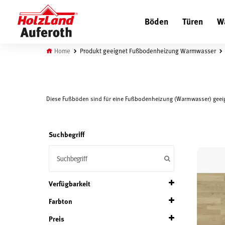
Böden
Türen
W
Home
Produkt geeignet Fußbodenheizung Warmwasser
Diese Fußböden sind für eine Fußbodenheizung (Warmwasser) geei
Suchbegriff
Verfügbarkeit
Farbton
Auf Lager
Preis
mittel
(10)
Auf Bestellung verfügbar