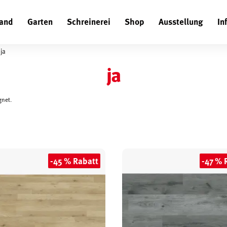
and
Garten
Schreinerei
Shop
Ausstellung
In
Suchen
ja
ja
gnet.
-45 % Rabatt
-47 % 