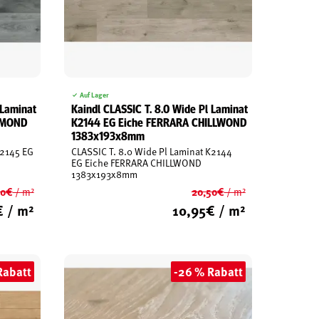
Auf Lager
 Laminat
Kaindl CLASSIC T. 8.0 Wide Pl Laminat
HMOND
K2144 EG Eiche FERRARA CHILLWOND
1383x193x8mm
K2145 EG
CLASSIC T. 8.0 Wide Pl Laminat K2144
EG Eiche FERRARA CHILLWOND
1383x193x8mm
50
€
20,50
€
/ m²
/ m²
Ursprünglicher
Ursprünglicher
€
/ m²
10,95
€
/ m²
Preis
Preis
Aktueller
Aktueller
war:
war:
Preis
Preis
20,50€
20,50€
ist:
ist:
Rabatt
-26 % Rabatt
10,95€.
10,95€.