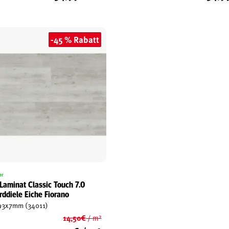
-45 % Rabatt
er
 Laminat Classic Touch 7.0
rddiele Eiche Fiorano
93x7mm (34011)
14,50
€
/ m²
Ursprünglicher