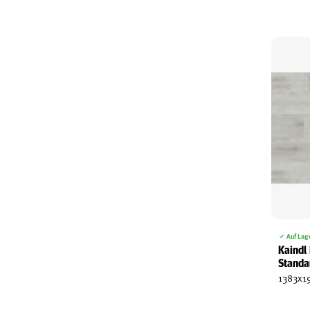
Auf Lag
Kaindl
Standa
1383x1