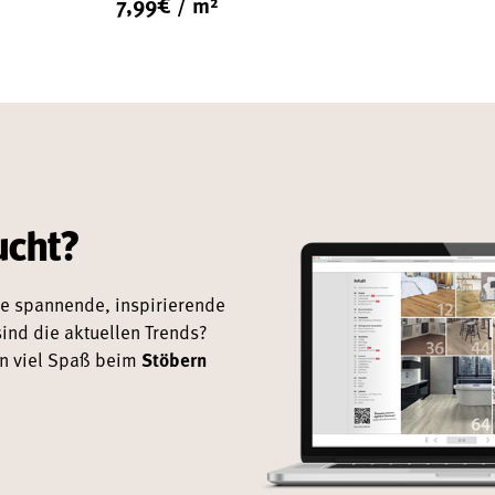
7,99
€
/ m²
Preis
Aktueller
war:
Preis
14,50€
ist:
7,99€.
ucht?
e spannende, inspirierende
ind die aktuellen Trends?
en viel Spaß beim
Stöbern