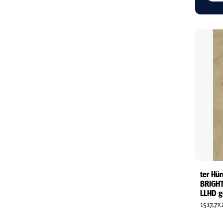
ter Hü
BRIGHT
LLHD g
1517,7