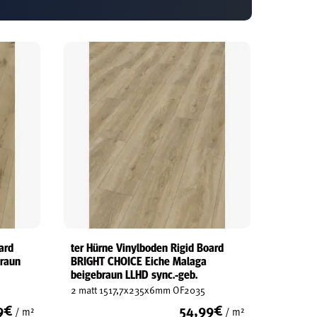
ard
ter Hürne Vinylboden Rigid Board
braun
BRIGHT CHOICE Eiche Malaga
beigebraun LLHD sync.-geb.
2 matt 1517,7x235x6mm OF2035
9
€
54,99
€
/ m²
/ m²