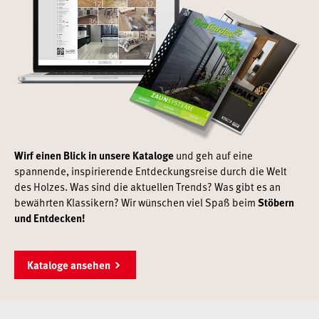
Schreinerei
Shop
Ausstellung
Wirf einen Blick in unsere Kataloge
und geh auf eine
spannende, inspirierende Entdeckungsreise durch die Welt
Infos
des Holzes. Was sind die aktuellen Trends? Was gibt es an
bewährten Klassikern? Wir wünschen viel Spaß beim
Stöbern
und Entdecken!
Kataloge
Service
Kataloge ansehen
Kontakt & Anfahrt
Über uns
Geschichte