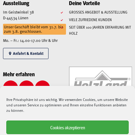
Ausstellung
Deine Vorteile
Im Geistwinkel 38
GROSSES ANGEBOT & AUSSTELLUNG
D-44534 Lünen
VIELE ZUFRIEDENE KUNDEN
Unser Geschäft bleibt vom 31.7. bis
SEIT ÜBER 100 JAHREN ERFAHRUNG MIT
zum 3.8. geschlossen.
HOLZ
Mo. – Fr.: 14.00-17.00 Uhr & Uhr
Anfahrt & Kontakt
Mehr erfahren
Ihre Privatsphäre ist uns wichtig. Wir verwenden Cookies, um unsere Website
und unseren Service zu optimieren und Ihnen einzelne Funktionen anbieten
zu können.
Cookies akzeptieren
Alle angegebenen Preise sind Gesamtpreise inkl. MwSt., zzgl. Liefer-/Versandkosten.