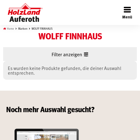
×
Menü
Home
Marken
WOLFF FINNHAUS
WOLFF FINNHAUS
Filter anzeigen
Böden
Es wurden keine Produkte gefunden, die deiner Auswahl
entsprechen.
Türen
Wand
Noch mehr Auswahl gesucht?
Garten