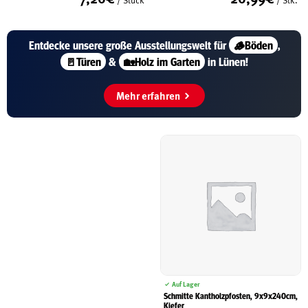
/ Stk.
Entdecke unsere große
Ausstellungswelt für
🪵Böden
,
🚪Türen
&
🏡Holz im Garten
in Lünen!
Mehr erfahren
Auf Lager
Schmitte Kantholzpfosten, 9x9x240cm,
Kiefer