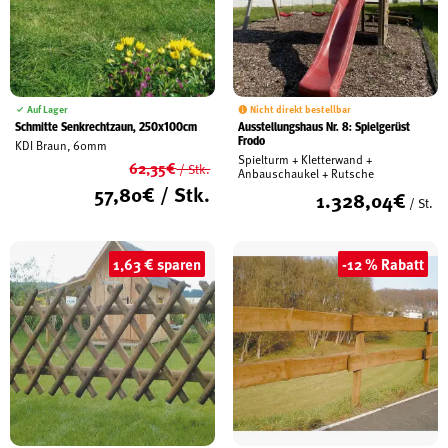
Schreinerei
Shop
Auf Lager
Nicht direkt bestellbar
Schmitte Senkrechtzaun, 250x100cm
Ausstellungshaus Nr. 8: Spielgerüst
Frodo
KDI Braun, 60mm
Spielturm + Kletterwand +
62,35
€
/ Stk.
Ausstellung
Anbauschaukel + Rutsche
Ursprünglicher
57,80
€
/ Stk.
1.328,04
€
/ St.
Preis
Aktueller
war:
Preis
62,35€
Infos
ist:
1,63 € sparen
-12 % Rabatt
57,80€.
Kataloge
Service
Kontakt & Anfahrt
Über uns
Geschichte