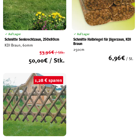
Auf Lager
Auf Lager
Schmitte Senkrechtzaun, 250x80cm
Schmitte Halbriegel für Jägerzaun, KDI
Braun
KDI Braun, 60mm
250cm
53,96
€
/ Stk.
6,96
€
Ursprünglicher
50,00
€
/ Stk.
/ St.
Preis
Aktueller
war:
Preis
53,96€
ist:
1,28 € sparen
50,00€.