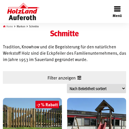
×
Menü
Home
Marken
Schmitte
Schmitte
Tradition, Knowhow und die Begeisterung für den natürlichen
Böden
Werkstoff Holz sind die Eckpfeiler des Familienunternehmens, das
im Jahre 1953 im Sauerland gegründet wurde.
Türen
Filter anzeigen
Wand
-7 % Rabatt
Garten