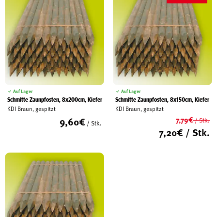
Auf Lager
Auf Lager
Schmitte Zaunpfosten, 8x200cm, Kiefer
Schmitte Zaunpfosten, 8x150cm, Kiefer
KDI Braun, gespitzt
KDI Braun, gespitzt
9,60
€
7,79
€
/ Stk.
/ Stk.
Ur
7,20
€
/ Stk.
Pr
Ak
wa
Pr
7,
ist
7,