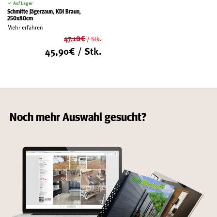
Auf Lager
Schmitte Jägerzaun, KDI Braun,
250x80cm
Mehr erfahren
47,18
€
/ Stk.
Ursprünglicher
45,90
€
/ Stk.
Preis
Aktueller
war:
Preis
47,18€
ist:
45,90€.
Noch mehr Auswahl gesucht?