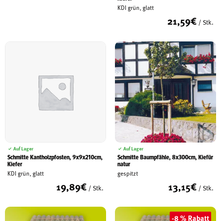
KDI grün, glatt
21,59
€
/ Stk.
Auf Lager
Auf Lager
Schmitte Baumpfähle, 8x300cm, Kiefür
Schmitte Kantholzpfosten, 9x9x210cm,
natur
Kiefer
gespitzt
KDI grün, glatt
13,15
€
19,89
€
/ Stk.
/ Stk.
-8 % Rabatt