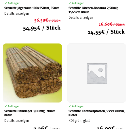
Auf Lager
Auf Lager
Schmitte Jägerzaun 100x250cm, 55mm
Schmitte Lärchen-Bonanza 2,50mlg.
15/25cm braun
Details anzeigen
Details anzeigen
56,58
€
/ Stück
16,60
€
/ Stück
Ursprünglicher
54,95
€
/ Stück
Ur
14,55
€
/ Stück
Preis
Aktueller
Pr
war:
Ak
Preis
wa
56,58€
Pr
ist:
16
ist
54,95€.
14
Auf Lager
Auf Lager
Schmitte Halbriegel 3,00mlg. 70mm
Schmitte Kantholzpfosten, 9x9x300cm,
natur
Kiefer
Details anzeigen
KDI grün, glatt
7,26
€
26,99
€
/ Stück