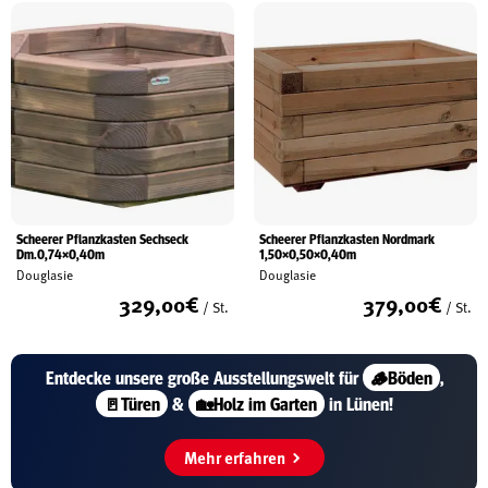
Scheerer Pflanzkasten Sechseck
Scheerer Pflanzkasten Nordmark
Dm.0,74×0,40m
1,50×0,50×0,40m
Douglasie
Douglasie
329,00
€
379,00
€
/ St.
/ St.
Entdecke unsere große
Ausstellungswelt für
🪵Böden
,
🚪Türen
&
🏡Holz im Garten
in Lünen!
Mehr erfahren