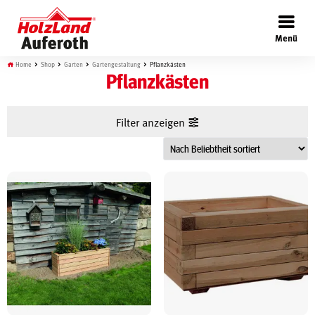
×
Menü
Home
Shop
Garten
Gartengestaltung
Pflanzkästen
Pflanzkästen
Filter anzeigen
Böden
Türen
Wand
Garten