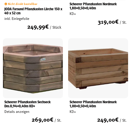
Scheerer Pflanzkasten Nordmark
Nicht direkt bestellbar
Schreinerei
1,80×0,50×0,40m
JODA Farsund Pflanzkasten Lärche 150 x
40 x 52 cm
KD+
inkl. Einlegefolie
319,00
€
/ St.
249,99
€
/ Stück
Shop
Ausstellung
Infos
Kataloge
Service
Scheerer Pflanzkasten Sechseck
Scheerer Pflanzkasten Nordmark
Dm.0,94×0,40m KD+
1,00×0,50×0,40m
Kontakt & Anfahrt
Details anzeigen
KD+
269,00
€
249,00
€
Über uns
/ St.
/ St.
Geschichte