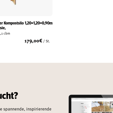
er Kompostsilo 1,20×1,20×0,90m
sie,
1,1 cbm
179,00
€
/ St.
ucht?
e spannende, inspirierende