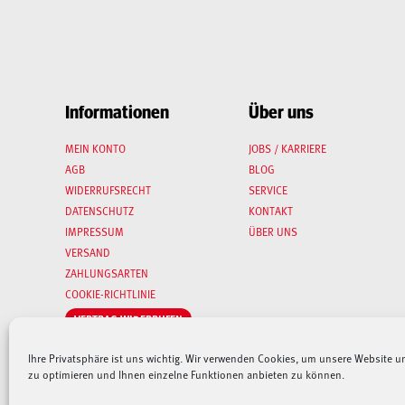
Informationen
Über uns
MEIN KONTO
JOBS / KARRIERE
AGB
BLOG
WIDERRUFSRECHT
SERVICE
DATENSCHUTZ
KONTAKT
IMPRESSUM
ÜBER UNS
VERSAND
ZAHLUNGSARTEN
COOKIE-RICHTLINIE
VERTRAG WIDERRUFEN
Ihre Privatsphäre ist uns wichtig. Wir verwenden Cookies, um unsere Website u
zu optimieren und Ihnen einzelne Funktionen anbieten zu können.
Aufgrund der derzeitigen angespannten Lage – sowohl auf dem Weltmarkt, a