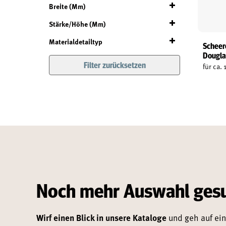
1.200
1.200
Breite (mm)
1.200
1.200
1.200
Stärke/Höhe (mm)
1.200
-
28
28
1.200
Materialdetailtyp
1.200
Scheer
-
Dougla
28
28
Holz
(1)
Filter zurücksetzen
für ca. 
-
Noch mehr Auswahl ges
Wirf einen Blick in unsere Kataloge
und geh auf ein