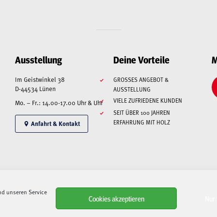
Ausstellung
Deine Vorteile
M
Im Geistwinkel 38
GROSSES ANGEBOT & A
D-44534 Lünen
USSTELLUNG
VIELE ZUFRIEDENE KUNDEN
Mo. – Fr.: 14.00-17.00 Uhr & Uhr
SEIT ÜBER 100 JAHREN
ERFAHRUNG MIT HOLZ
Anfahrt & Kontakt
nd unseren Service
Alle angegebenen Preise sind Gesamtpreise inkl. MwSt., zzgl. Liefer-/Versandkosten.
Cookies akzeptieren
Nur 
ls auch bei Speditionen, Paketdienstleistern und Lieferanten –
kann es aktuell zu immense