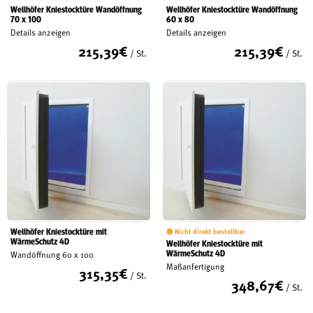
Wellhöfer Kniestocktüre Wandöffnung
Wellhöfer Kniestocktüre Wandöffnung
70 x 100
Schreinerei
60 x 80
Details anzeigen
Details anzeigen
215,39
€
215,39
€
/ St.
/ St.
Shop
Ausstellung
Infos
Kataloge
Wellhöfer Kniestocktüre mit
Nicht direkt bestellbar
Service
WärmeSchutz 4D
Wellhöfer Kniestocktüre mit
WärmeSchutz 4D
Wandöffnung 60 x 100
Kontakt & Anfahrt
Maßanfertigung
315,35
€
/ St.
348,67
€
Über uns
/ St.
Geschichte