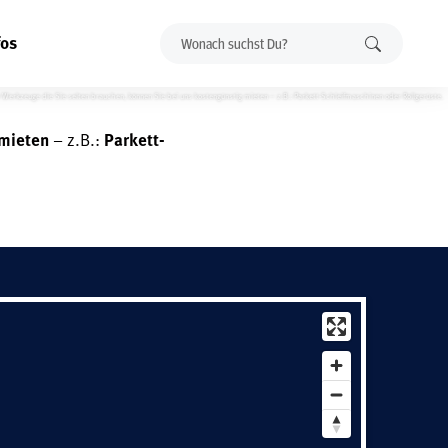
fos
Werkzeuge die Sie selten brauchen, können Sie bei uns kostengünstig mieten – z.B.: Parkett-Schleifmaschinen oder Rollgerüste.
 mieten
– z.B.:
Parkett-