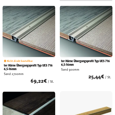
Schreinerei
Shop
Ausstellung
ter Hürne Übergangsprofil Typ UES 716
Nicht direkt bestellbar
6,5-16mm
ter Hürne Übergangsprofil Typ UES 716
Infos
6,5-16mm
Sand 900mm
Sand 2700mm
25,44
€
/ St.
69,22
€
Kataloge
/ St.
Service
Kontakt & Anfahrt
Über uns
Geschichte