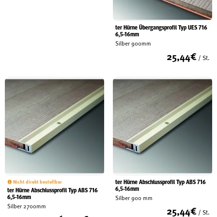
ter Hürne Übergangsprofil Typ UES 716
6,5-16mm
Silber 900mm
25,44
€
/ St.
ter Hürne Abschlussprofil Typ ABS 716
Nicht direkt bestellbar
6,5-16mm
ter Hürne Abschlussprofil Typ ABS 716
6,5-16mm
Silber 900 mm
Silber 2700mm
25,44
€
/ St.