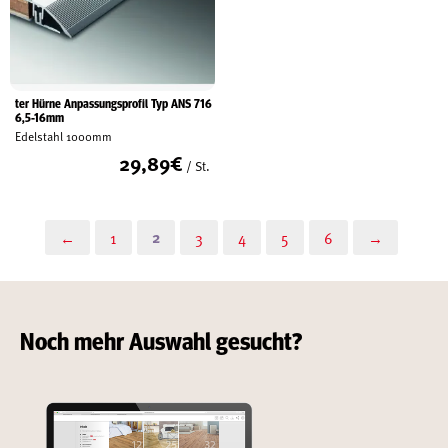
ter Hürne Anpassungsprofil Typ ANS 716
6,5-16mm
Edelstahl 1000mm
29,89
€
/ St.
2
←
1
3
4
5
6
→
Noch mehr Auswahl gesucht?