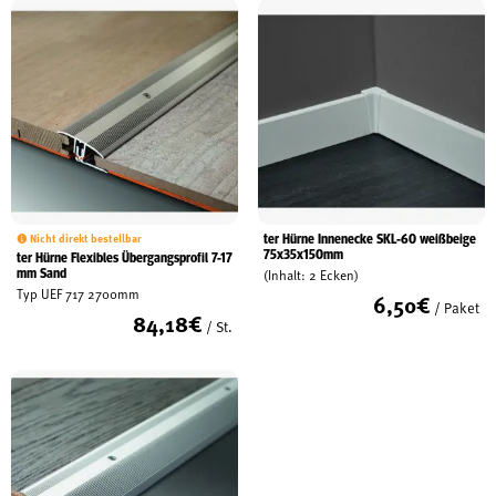
ter Hürne Innenecke SKL-60 weißbeige
Nicht direkt bestellbar
75x35x150mm
ter Hürne Flexibles Übergangsprofil 7-17
mm Sand
(Inhalt: 2 Ecken)
Typ UEF 717 2700mm
6,50
€
/ Paket
84,18
€
/ St.