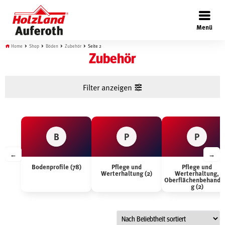
×
Menü
Home
Shop
Böden
Zubehör
Seite 2
Zubehör
Filter anzeigen
Böden
Türen
B
P
P
←
→
Wand
Bodenprofile (78)
Pflege und
Pflege und
Werterhaltung (2)
Werterhaltung,
Oberflächenbehandl
g (2)
Garten