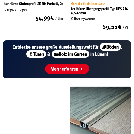
ter Hürne Stufenprofil 2E für Parkett, 2x
Nicht direkt bestellbar
ter Hürne Übergangsprofil Typ UES 716
eingeschlagen
6,5-16mm
54,99
€
/ lfm
Silber 2700mm
69,22
€
/ St.
Entdecke unsere große
Ausstellungswelt für
🪵Böden
,
🚪Türen
&
🏡Holz im Garten
in Lünen!
Mehr erfahren