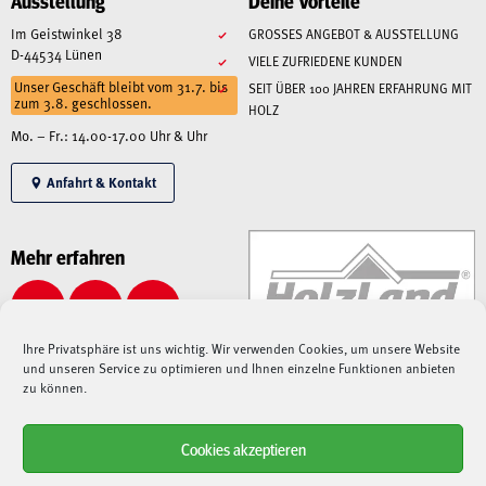
Ausstellung
Deine Vorteile
Im Geistwinkel 38
GROSSES ANGEBOT & AUSSTELLUNG
D-44534 Lünen
VIELE ZUFRIEDENE KUNDEN
Unser Geschäft bleibt vom 31.7. bis
SEIT ÜBER 100 JAHREN ERFAHRUNG MIT
zum 3.8. geschlossen.
HOLZ
Mo. – Fr.: 14.00-17.00 Uhr & Uhr
Anfahrt & Kontakt
Mehr erfahren
Ihre Privatsphäre ist uns wichtig. Wir verwenden Cookies, um unsere Website
und unseren Service zu optimieren und Ihnen einzelne Funktionen anbieten
zu können.
Cookies akzeptieren
Alle angegebenen Preise sind Gesamtpreise inkl. MwSt., zzgl. Liefer-/Versandkosten.
Aufgrund der derzeitigen angespannten Lage – sowohl auf dem Weltmarkt, als auch bei