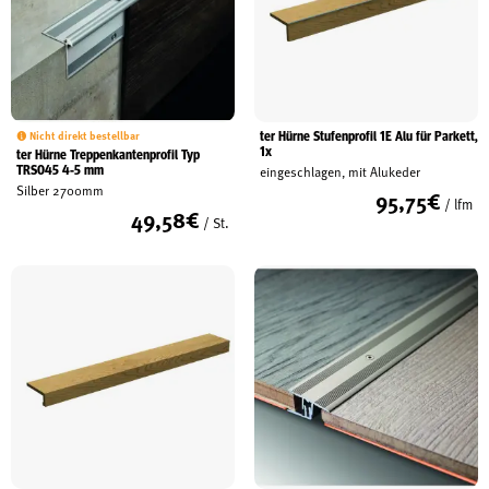
ter Hürne Stufenprofil 1E Alu für Parkett,
Nicht direkt bestellbar
1x
ter Hürne Treppenkantenprofil Typ
TRS045 4-5 mm
eingeschlagen, mit Alukeder
Silber 2700mm
95,75
€
/ lfm
49,58
€
/ St.