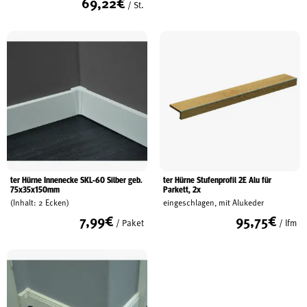
69,22
€
/ St.
ter Hürne Innenecke SKL-60 Silber geb.
ter Hürne Stufenprofil 2E Alu für
75x35x150mm
Parkett, 2x
(Inhalt: 2 Ecken)
eingeschlagen, mit Alukeder
7,99
€
95,75
€
/ Paket
/ lfm