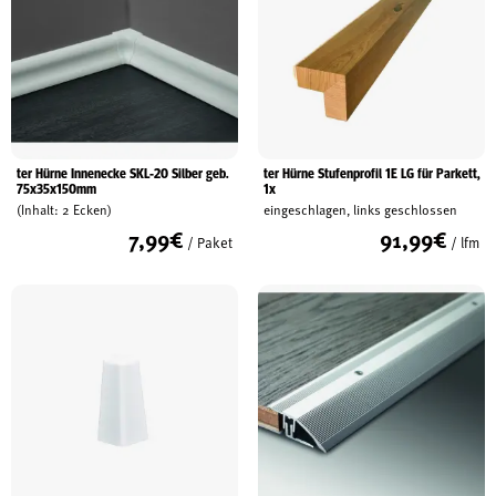
ter Hürne Innenecke SKL-20 Silber geb.
ter Hürne Stufenprofil 1E LG für Parkett,
75x35x150mm
1x
(Inhalt: 2 Ecken)
eingeschlagen, links geschlossen
7,99
€
91,99
€
/ Paket
/ lfm