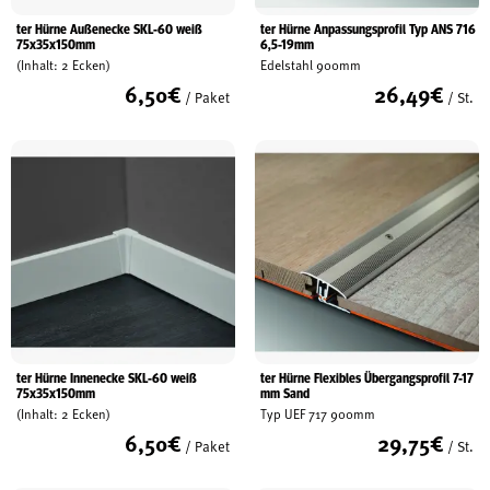
ter Hürne Außenecke SKL-60 weiß
ter Hürne Anpassungsprofil Typ ANS 716
75x35x150mm
6,5-19mm
(Inhalt: 2 Ecken)
Edelstahl 900mm
6,50
€
26,49
€
/ Paket
/ St.
ter Hürne Innenecke SKL-60 weiß
ter Hürne Flexibles Übergangsprofil 7-17
75x35x150mm
mm Sand
(Inhalt: 2 Ecken)
Typ UEF 717 900mm
6,50
€
29,75
€
/ Paket
/ St.